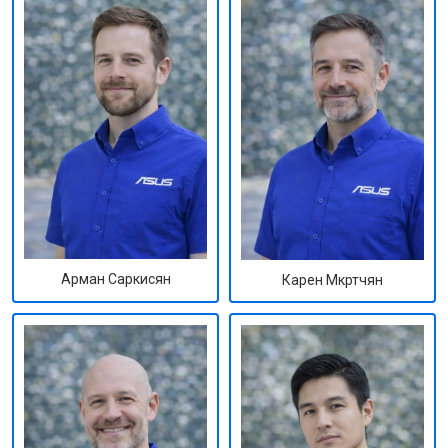
Арман Саркисян
Карен Мкртчян