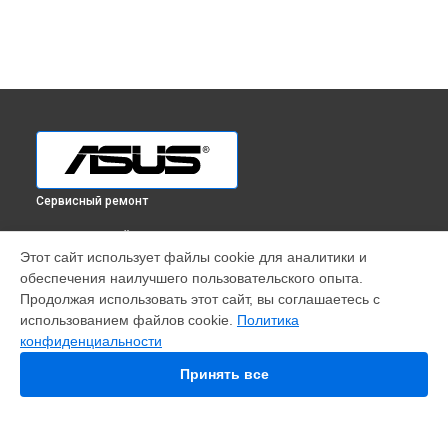
Сервисный ремонт
ВЫБЕРИ СВОЙ ГОРОД
Этот сайт использует файлы cookie для аналитики и
Ремонт видеокарты GeForce RTX 4080 TUF Gaming OC
обеспечения наилучшего пользовательского опыта.
Edition Asus в
Краснодаре
Продолжая использовать этот сайт, вы соглашаетесь с
Ремонт видеокарты GeForce RTX 4080 TUF Gaming OC
использованием файлов cookie.
Политика
Edition Asus в
Ростове-на-Дону
конфиденциальности
Ремонт видеокарты GeForce RTX 4080 TUF Gaming OC
Edition Asus в
Нижнем Новгороде
Принять все
Ремонт видеокарты GeForce RTX 4080 TUF Gaming OC
Edition Asus в
Новосибирске
Ремонт видеокарты GeForce RTX 4080 TUF Gaming OC