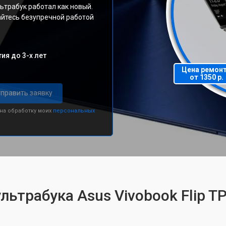
ьтрабук работал как новый.
йтесь безупречной работой
ия до 3-х лет
Цена ремон
от 1350 р.
править заявку
 на обработку моих
персональных
ультрабука Asus Vivobook Flip 