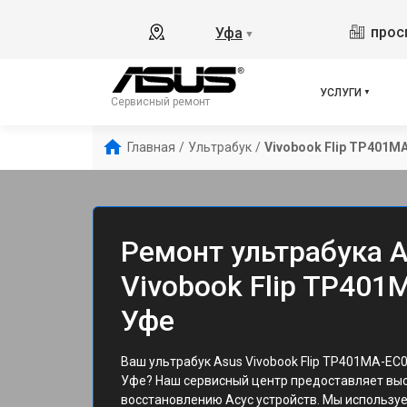
прос
Уфа
▼
УСЛУГИ
Сервисный ремонт
Главная
/
Ультрабук
/
Vivobook Flip TP401M
Ремонт ультрабука 
Vivobook Flip TP401
Уфе
Ваш ультрабук Asus Vivobook Flip TP401MA-EC
Уфе? Наш сервисный центр предоставляет выс
восстановлению Асус устройств. Мы используе