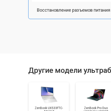
Восстановление разъемов питания
Чистка от пыли
Замена тачпада
Замена клавиатуры
Другие модели ультраб
Замена аккумулятора
Установка видеокарты
ZenBook UX533FTC-
ZenBook Pro Duo