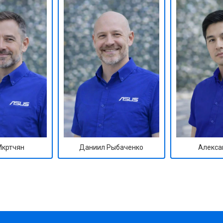
Мкртчян
Даниил Рыбаченко
Алекса