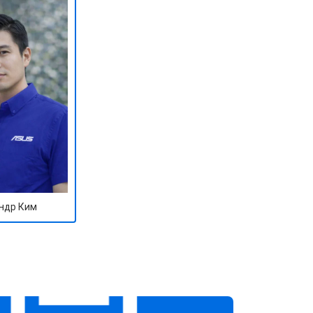
ндр Ким