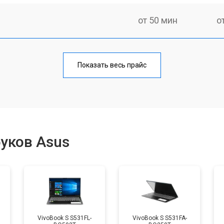
от 50 мин
о
от 70 мин
о
Показать весь прайс
от 60 мин
о
от 70 мин
о
уков Asus
от 50 мин
о
от 60 мин
о
VivoBook S S531FL-
VivoBook S S531FA-