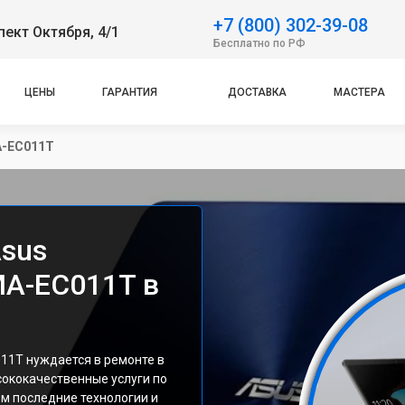
+7 (800) 302-39-08
пект Октября, 4/1
Бесплатно по РФ
ЦЕНЫ
ГАРАНТИЯ
ДОСТАВКА
МАСТЕРА
A-EC011T
Asus
MA-EC011T в
011T нуждается в ремонте в
ококачественные услуги по
м последние технологии и