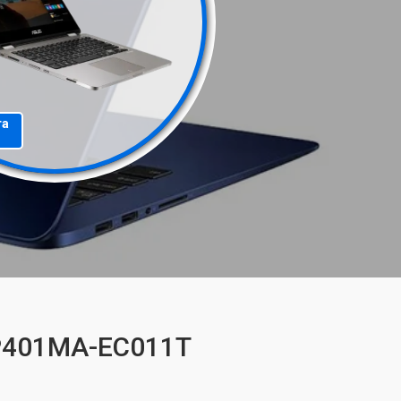
та
TP401MA-EC011T