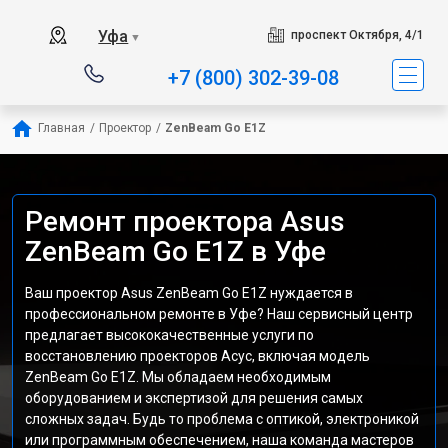
Уфа
проспект Октября, 4/1
▼
+7 (800) 302-39-08
Главная
/
Проектор
/
ZenBeam Go E1Z
Ремонт проектора Asus
ZenBeam Go E1Z в Уфе
Ваш проектор Asus ZenBeam Go E1Z нуждается в
профессиональном ремонте в Уфе? Наш сервисный центр
предлагает высококачественные услуги по
восстановлению проекторов Асус, включая модель
ZenBeam Go E1Z. Мы обладаем необходимым
оборудованием и экспертизой для решения самых
сложных задач. Будь то проблема с оптикой, электроникой
или программным обеспечением, наша команда мастеров