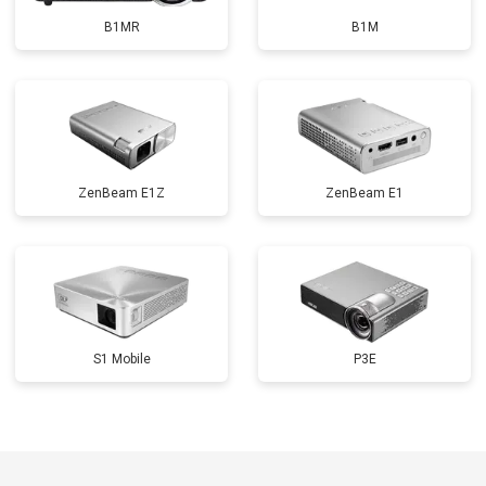
B1MR
B1M
ZenBeam E1Z
ZenBeam E1
S1 Mobile
P3E